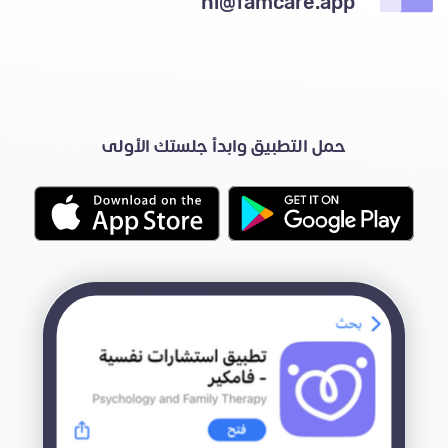
hi@famcare.app
حمل التطبيق وابدأ جلستك الأولى