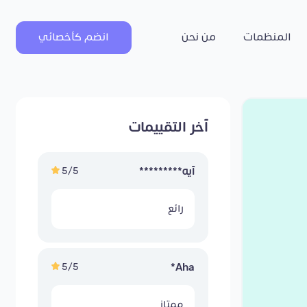
المنظمات
من نحن
انضم كأخصائي
آخر التقييمات
5/5
آيه*********
رائع
5/5
Aha*
ممتاز