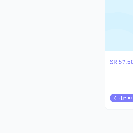
57.50 S
تسجيل