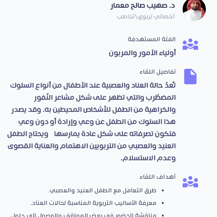
د. صهيب صالح معمار
أخصائي تربوي\تخاطب
الفئة المستهدفة
أولياء الأمور والمربون
تفاصيل اللقاء
تُعدّ حالة العناد والعصبية عند الأطفال من أنواع السلوك
المضطّرب والتي تظهر على شكل مشاعر النّفور
والكراهية من الطفل للأشخاص المحيطين به. وقد يصدر
هذا السلوك من الطفل عن وعي وإرادة أو دون وعي
فتكون تصرفاته على شكل عادة يمارسها، ويحتاج الطفل
العنيد والعصبي من التربويين الاهتمام والعناية القصوى
وعدم الاستسلام.
أهداف اللقاء
طرق التعامل مع الطفل العنيد والعصبي.
معرفة الأساليب التربوية المناسبة لحالات العناد.
مناقشة الحضور في بعض المواقف والوصول إلى حلول