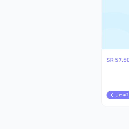
57.50 S
تسجيل