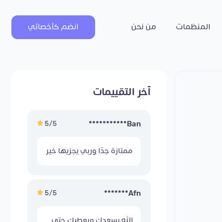
المنظمات
من نحن
انضم كأخصائي
آخر التقييمات
5/5
Ban***********
ممتازة جدًا وربي يجزيها خير
5/5
Afn*******
الله يسعدك ويعطيك حتى