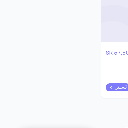
57.50 S
تسجيل