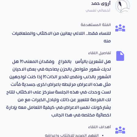
أروى حمد
أخصائي نفسي
الفئة المستهدفة
للنساء فقط.. اللاتي يعانين من الاكتئاب والمتعافيات
منه
تفاصيل اللقاء
هل تشعرين باليأس، بالفراغ، وفقدان المعنى؟! هل
لديك شعور متواصل بالحزن يصاحبه في بعض الاحيان
الشعور بالذنب ونقص تقدير الذات؟! إذا كنت تواجهين
مثل هذه الاعراض مرتبطه باعراض اخرى جسدية فأنت
لست وحدك في هذه الجلسة سنركز على الاكتئاب لتتاح
لك الفرصة للتعبير عن ذاتك وتبادل الخبرات مع من
يشاركونك نفس الاعراض في كيفية التعامل معه بإدارة
اخصائية مختصه في هذا الجانب
أهداف اللقاء
الفهم الصحيح للاكتئاب واعراضه