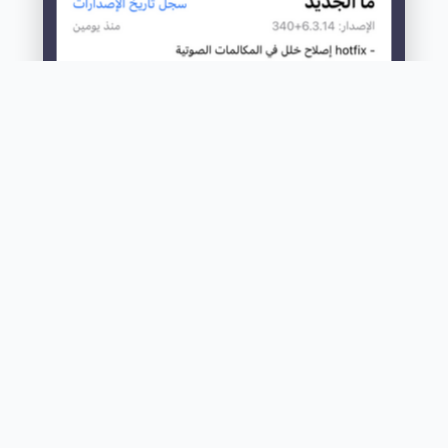
© فامكير 2026