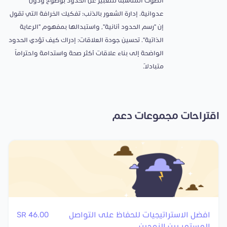
الصوت المناسبة للتعبير عن الحدود بوضوح ودون
عدوانية. ​إدارة الشعور بالذنب: تفكيك الخرافة التي تقول
إن "رسم الحدود أنانية"، واستبدالها بمفهوم "الرعاية
الذاتية". ​تحسين جودة العلاقات: إدراك كيف تؤدي الحدود
الواضحة إلى بناء علاقات أكثر صحة واستدامة واحتراماً
متبادلاً.
اقتراحات مجموعات دعم
افضل الاستراتيجيات للحفاظ على التواصل
46.00 SR
المستمر بين الزوجين