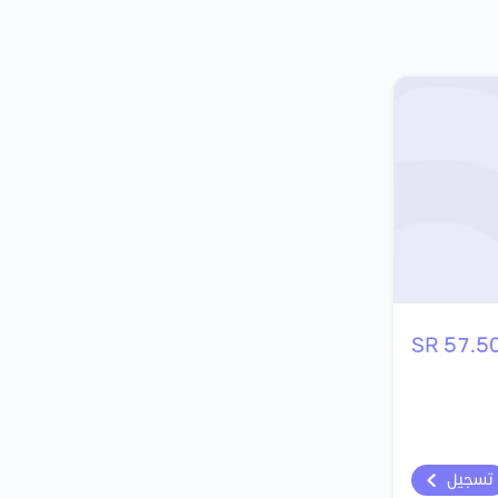
57.50 S
تسجيل