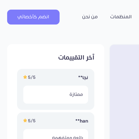
المنظمات
من نحن
انضم كأخصائي
آخر التقييمات
5/5
نجا**
ممتازة
5/5
han**
رائعه ومتفهمه