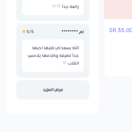
رائعه جداً
35.00 S
5/5
ام ********
الله يسعدلي قلبها احبها
جداً لطيفه وكلامها يلامس
القلب
عرض المزيد