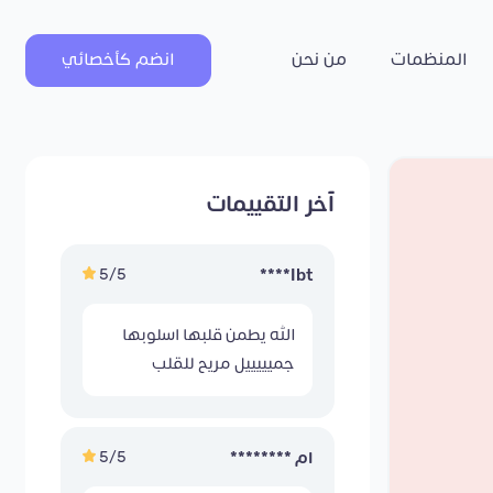
المنظمات
من نحن
انضم كأخصائي
آخر التقييمات
5/5
Ibt****
الله يطمن قلبها اسلوبها
جميييييل مريح للقلب
5/5
ام ********