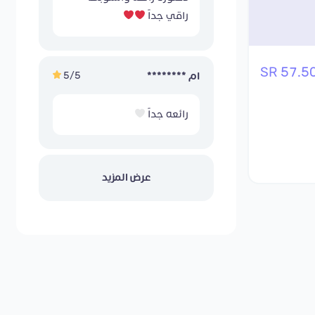
راقي جداً
57.50 S
5/5
ام ********
رائعه جداً
عرض المزيد