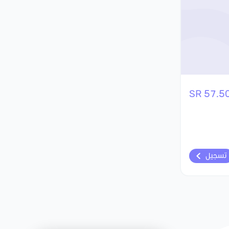
57.50 S
تسجيل