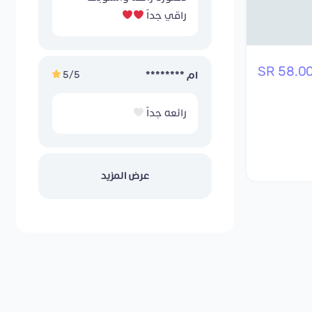
راقي جداً
58.00 S
5/5
ام ********
رائعه جداً
عرض المزيد