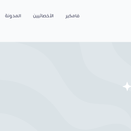
فامكير
الأخصائيين
المدونة