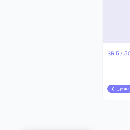
57.50 S
تسجيل