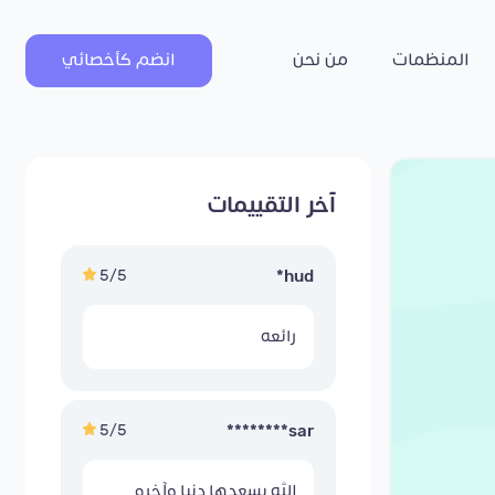
المنظمات
من نحن
انضم كأخصائي
آخر التقييمات
5/5
hud*
رائعه
5/5
sar********
الله يسعدها دنيا وآخره