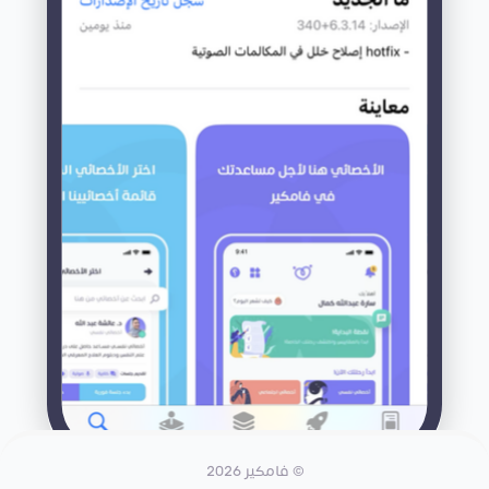
© فامكير 2026