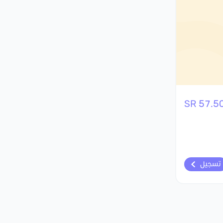
57.50 S
تسجيل