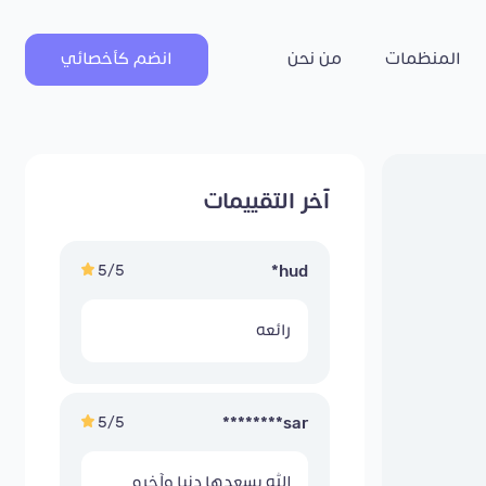
المنظمات
من نحن
انضم كأخصائي
آخر التقييمات
5/5
hud*
رائعه
5/5
sar********
الله يسعدها دنيا وآخره