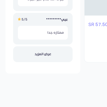
5/5
عبي*********
57.50 S
ممتازه جدا
عرض المزيد