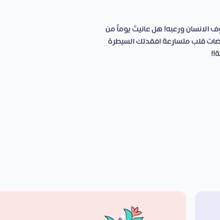
ف الانسان ورعبه! هل عانيتَ يوماً من
بضات قلب متسارعة افقدتك السيطرة
!!