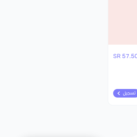
57.50 S
تسجيل