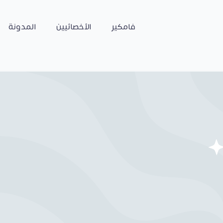
فامكير
الأخصائيين
المدونة