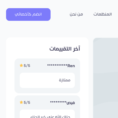
المنظمات
من نحن
انضم كأخصائي
آخر التقييمات
5/5
Ren***********
ممتازة
5/5
فيص*********
جزاك الله عني خير الجزاء