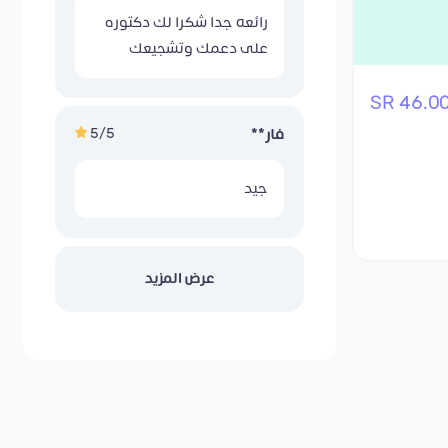
رائعه جدا شكرا لك دكتوره
على دعمك وتشجيعك
46.00 S
5/5
فار**
جيد
عرض المزيد