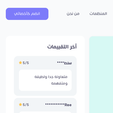
المنظمات
من نحن
انضم كأخصائي
آخر التقييمات
5/5
سلط****
متعاونه جدا ولطيفه
ومتفهمه
5/5
Ree***********