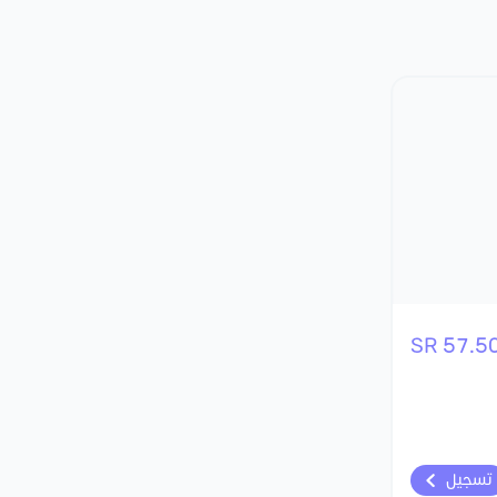
57.50 S
تسجيل