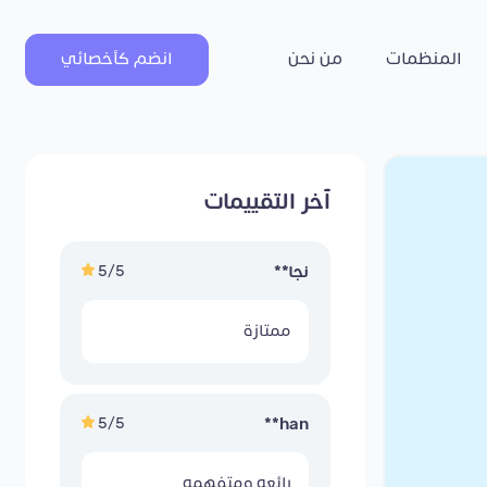
المنظمات
من نحن
انضم كأخصائي
آخر التقييمات
5/5
نجا**
ممتازة
5/5
han**
رائعه ومتفهمه