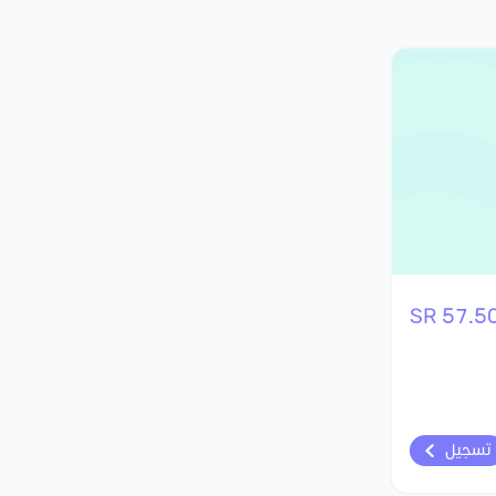
57.50 S
تسجيل