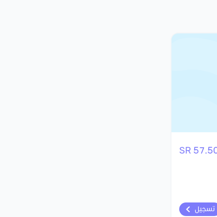
57.50 S
تسجيل