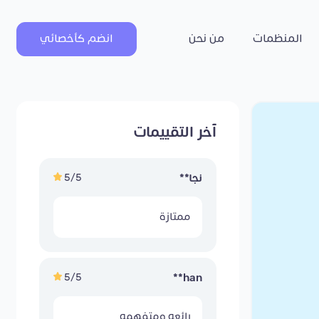
المنظمات
من نحن
انضم كأخصائي
آخر التقييمات
5/5
نجا**
ممتازة
5/5
han**
رائعه ومتفهمه