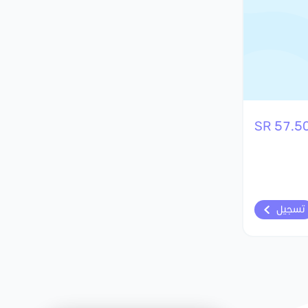
57.50 S
تسجيل