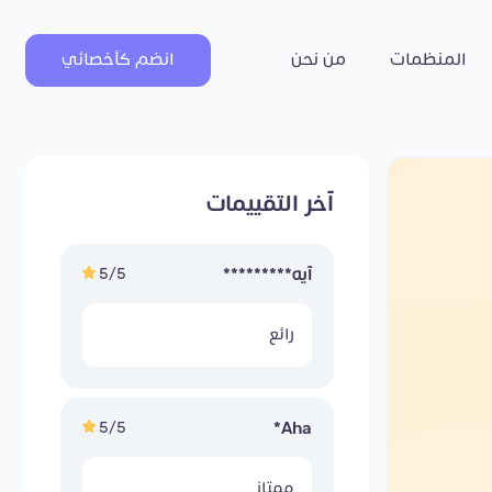
المنظمات
من نحن
انضم كأخصائي
آخر التقييمات
5/5
آيه*********
رائع
5/5
Aha*
ممتاز