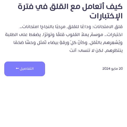
كيف أتعامل مع القلق في فترة
الإختبارات
قلق الامتحانات: وداعًا للقلق، مرحبًا بالنجاح! امتحانات…
اختبارات… موسمٌ يملأ القلوب قلقًا وتوترًا، يضغط على الطلبة
ويُشعِرهم بالثقل، وكأنّ كلّ ورقةٍ بيضاء تُمثل وحشًا ضخمًا
ينتظرهم. لكن لا تنسى: أنت
20 مايو 2024
التفاصيل