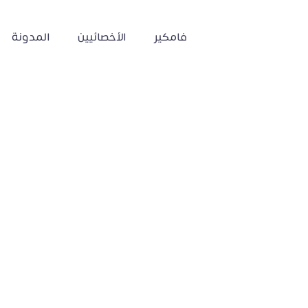
فامكير
الأخصائيين
المدونة
التواصل الاجتماع
مراهقين