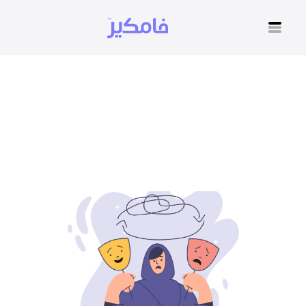
مرض نفسي اضطراب ثنائي
القطب