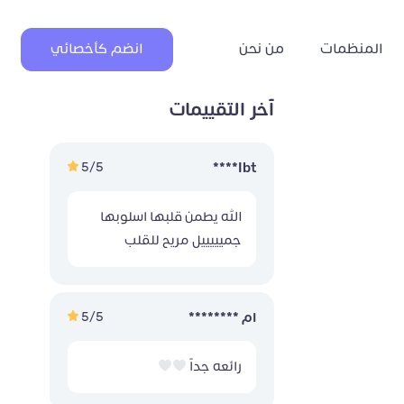
المنظمات
من نحن
انضم كأخصائي
آخر التقييمات
5/5
Ibt****
الله يطمن قلبها اسلوبها
جميييييل مريح للقلب
5/5
ام ********
رائعه جداً