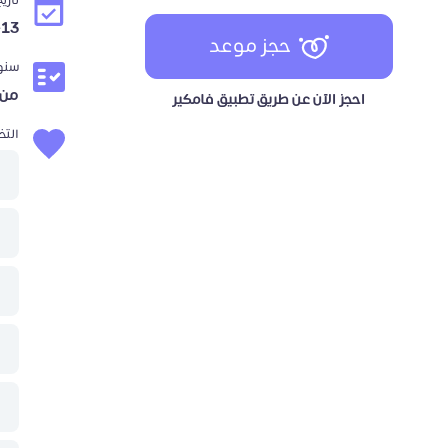
تاري
-13
حجز موعد
سنوا
من 5 إلى 10 سن
احجز الآن عن طريق تطبيق فامكير
الت