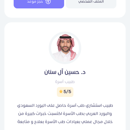
الملف الشخصي
حجز موعد
السلوكي CBT للإضطرابات النفسيه للبالغين كود خصم
للجلسه الاولىREM كود الخصم للجلسات العائده RFH57
د. حسين آل سنان
طبيب أسرة
5/5
طبيب استشاري طب أسرة حاصل على البورد السعودي
والبورد العربي بطب الأسرة اكتسبت خبرات كبيرة من
خلال مجال عملي بعيادات طب الأسرة بعلاج و متابعة