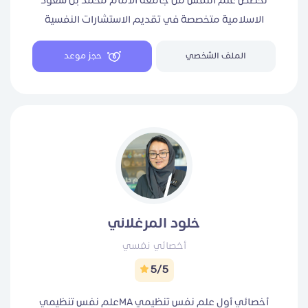
تخصص علم النفس من جامعة الامام محمد بن سعود
الاسلامية متخصصة في تقديم الاستشارات النفسية
والعلاج النفسي (للسيدات فقط) القلق ~ التوتر ~ ضعف
الملف الشخصي
حجز موعد
تقدير الذات ~ الاكتئاب (انت هو الحل ) كود 20٪ للجلسة
الأولى (RAA) كود 10٪ للجلسات الثانية فأكثر (RDM66)
خلود المرغلاني
أخصائي نفسي
5/5
أخصائي أول علم نفس تنظيمي MAعلم نفس تنظيمي