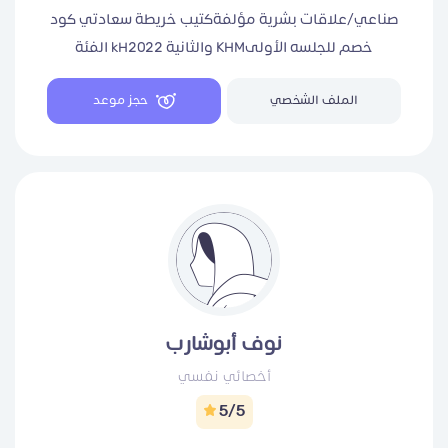
صناعي/علاقات بشرية مؤلفةكتيب خريطة سعادتي كود
خصم للجلسه الأولىKHM والثانية kH2022 الفئة
المستهدفة: الموظف حديث التخرج باحث عن عمل يبحث
الملف الشخصي
حجز موعد
عن ذاته رخصة وزارة الموارد البشرية والتنمية الاجتماعية
L2508006461
نوف أبوشارب
أخصائي نفسي
5/5