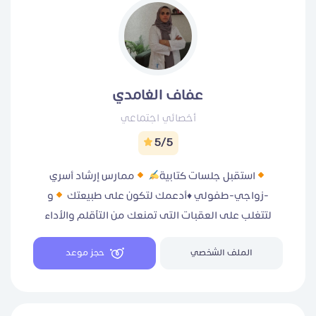
عفاف الغامدي
أخصائي اجتماعي
5/5
استقبل جلسات كتابية
ممارس إرشاد أسري
-زواجي-طفولي
♦️
أدعمك لتكون على طبيعتك
و
لتتغلب على العقبات التى تمنعك من التأقلم والأداء
الفعال الأسئلة إلى بتشغلك إجاباتها داخلك
سنحدد
الملف الشخصي
حجز موعد
مشكلتك بسرية
استخدم كود الخصم AFA لجلستك
الأولى، وكود Afa77 لأكثر من جلسة
جهز ورقة
وقلم قبل جلسة