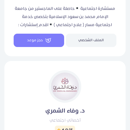
مستشارة اجتماعية
حاصلة على الماجستير من جامعة
الإمام محمد بن سعود الإسلامية بتخصص خدمة
اجتماعية مسار ( علاج اجتماعي )
اقدم إستشارات :
اسرية-زوجية -اجتماعية-عاطفية
انا هنا من اجلك لا
الملف الشخصي
حجز موعد
تتردد في طلب الإستشاره
يمكنكم الحصول على
كوبون لأول جلسة (SAH)
كوبون للجلسة الثانية فأكثر
(Sa123)
د. وفاء الشمري
أخصائي اجتماعي