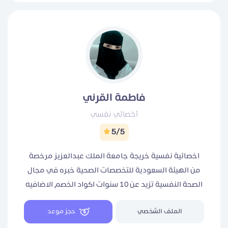
فاطمة القرني
أخصائي نفسي
5/5
اخصائية نفسية خريجة جامعة الملك عبدالعزيز مرخصة
من الهيئة السعودية للتخصصات الصحية خبره في مجال
الصحة النفسية تزيد عن 10 سنوات اكواد الخصم الاضافيه
: للعملاء الجدد FAG .. للعملاء العائدين fatm1 معا نصنع
الملف الشخصي
حجز موعد
الامل لنعيش حياة اجمل ..