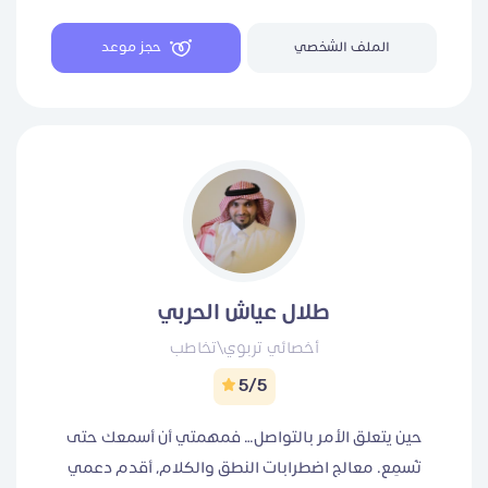
والأسرية والتربوية كوبون العملاء الجدد KHK كوبون
الملف الشخصي
حجز موعد
العملاء العائدين aaa88
طلال عياش الحربي
أخصائي تربوي\تخاطب
5/5
حين يتعلق الأمر بالتواصل… فمهمتي أن أسمعك حتى
تُسمِع. معالج اضطرابات النطق والكلام، أقدم دعمي