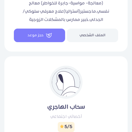
(معالجة- مواسية-جابرة للخواطر) معالج
نفسي،ماجستير(أستراليا)علاج معرفي سلوكي/
الجدلي،خبير ممارس بالمشكلات الزوجية
والعاطفية،أعالج القلق ، الهلع ،الاكتئاب، الرهاب،
الملف الشخصي
حجز موعد
واضطرابات الشخصية( الحدية- التجنبية ) وتشتت الانتباه
،خبرة لأكثر من ١٠ سنوات
كود الخصم لأول مره Nou
كود الخصم لباقي الجلسات Nof22.
سحاب الهاجري
أخصائي اجتماعي
5/5