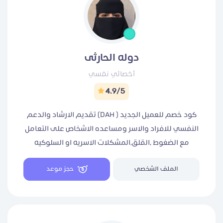
دوله الحارثى
أخصائي نفسي
4.9/5
كود خصم للعميل الجديد ( DAH) تقديم الارشاد والدعم
النفسي للافراد والاسر ومساعده الاشخاص على التعامل
مع الضغوط ،القلق،المشكلات الاسريه او السلوكيه
وفهما وتطوير مهارات التكيف وتحسين جوده حياتهم
الملف الشخصي
حجز موعد
النفسيه والاجتماعيه وذلك باستخدام اساليب علميه
ومهنيه معتمده فى اطار السريه والالتزام الاخلاقى