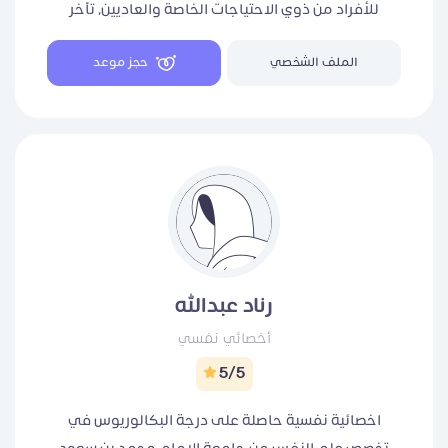
للأفراد من ذوي الاحتياجات الخاصة والعاديين، تأخر
الكلام #النطق #التأتأة في الكلام #الاعاقةالعقلية
الملف الشخصي
حجز موعد
#متلازمة داون #الشلل_الدماغي #الاعاقةالنمائية
#الاعاقةالسمعية #ضعف السمع #زراعةالقوقعة
#توجيه وارشاد
رناد عبدالله
أخصائي نفسي
5/5
اخصائية نفسية حاصلة على درجة البكالوريوس في