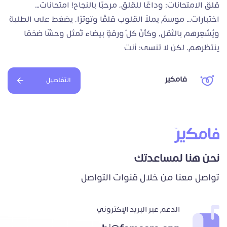
قلق الامتحانات: وداعًا للقلق، مرحبًا بالنجاح! امتحانات…
اختبارات… موسمٌ يملأ القلوب قلقًا وتوترًا، يضغط على الطلبة
ويُشعِرهم بالثقل، وكأنّ كلّ ورقةٍ بيضاء تُمثل وحشًا ضخمًا
ينتظرهم. لكن لا تنسى: أنت
فامكير
التفاصيل
نحن هنا لمساعدتك
تواصل معنا من خلال قنوات التواصل
الدعم عبر البريد الإكتروني