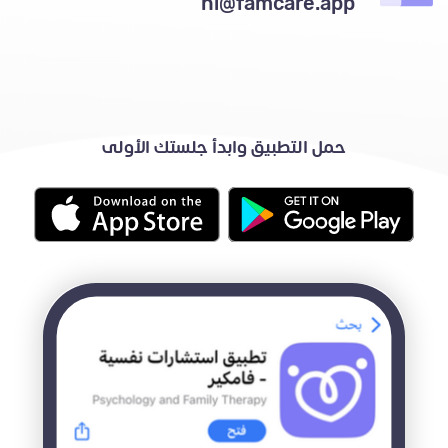
hi@famcare.app
حمل التطبيق وابدأ جلستك الأولى