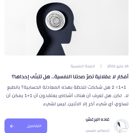
26 مايو 2022
|
الصحة النفسية
أفكار لا عقلانية تضرّ صحتنا النفسية.. هل تتبنّى إحداها؟
1+1= 2 هل شككتَ للحظةِ بهذه المعادلة الحسابية؟ بالطبع
لا. لكن، هل تعرف أن هناك أشخاص يعتقدون أن 1+1 يمكن أن
تساوي أي شيء آخر إلا الاثنين، ليس لشيء
غاده البرغش
التفاصيل
أخصائي نفسي