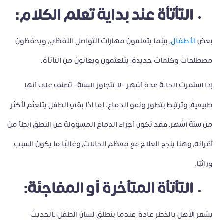
التأتأة عند بداية تعلم الكلام:
بعض
الأطفال
، بينما يتعلمون مهارات التواصل اللفظي، ويحفظون
مصطلحات وكلمات جديدة، يتلعثمون ويعانون من التأتأة.
إذا استمرت الحالة عدة أشهر -لا تتجاوز الستة- تُصنف على أنها
طبيعية، وترتبط بتطور ونمو الدماغ. إما إذا بقي الطفل يتلعثم لأكثر
من ستة أشهر، فقد تكون أجزاء الدماغ المسؤولة عن النطق أبطأ من
أقرانه، وهنا ينجح العلاج مع معظم الحالات، وغالبًا ما يكون السبب
وراثيًا.
التأتأة المتأخرة أو المفاجئة:
يشعر الأهل بالخطر عادة، عندما ينطلق لسان الطفل بالحديث